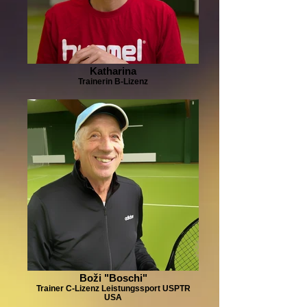
Katharina
Trainerin B-Lizenz
Boži "Boschi"
Trainer C-Lizenz Leistungssport USPTR
USA