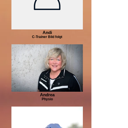
Andi
C-Trainer Bild folgt
Andrea
Physio